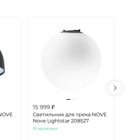
15 999
₽
16 5
 NOVE
Светильник для трека NOVE
Комп
Nove Lightstar 208527
для 
Ligh
В наличии
В на