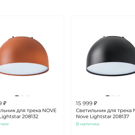
9
₽
15 999
₽
льник для трека NOVE
Светильник для трека
Lightstar 208132
Nove Lightstar 208137
ичии
В наличии