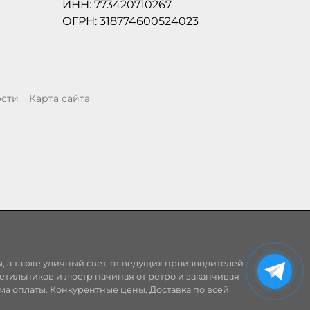
ИНН: 773420710267
ОГРН: 318774600524023
ости
Карта сайта
, а также уличный свет, от ведущих производителей
етильников и люстр начиная от ретро и заканчивая
ма оплаты. Конкурентные цены. Доставка по всей