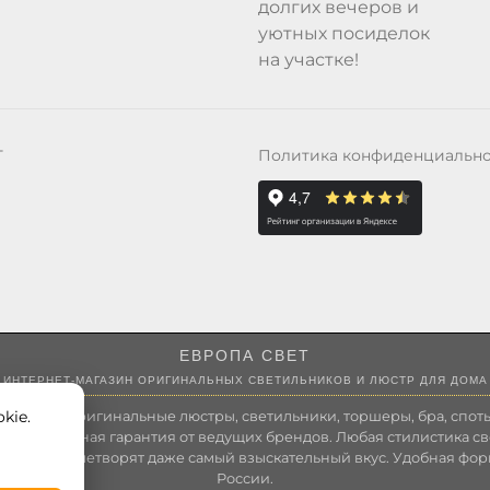
долгих вечеров и
уютных посиделок
на участке!
Политика конфиденциальн
Т
ЕВРОПА СВЕТ
ИНТЕРНЕТ-МАГАЗИН ОРИГИНАЛЬНЫХ СВЕТИЛЬНИКОВ И ЛЮСТР ДЛЯ ДОМА
kie.
 России оригинальные люстры, светильники, торшеры, бра, споты
 Полноценная гарантия от ведущих брендов. Любая стилистика св
зволит удовлетворят даже самый взыскательный вкус. Удобная фор
России.