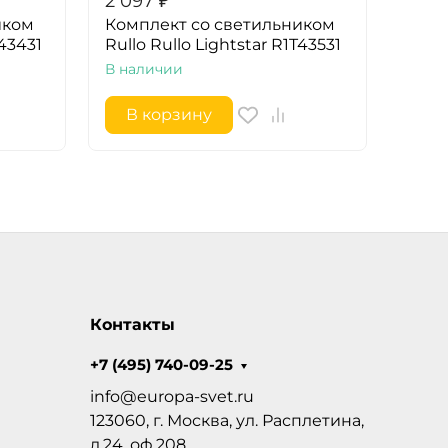
2 097
₽
2 09
иком
Комплект со светильником
Комп
T43431
Rullo Rullo Lightstar R1T43531
Rullo
В наличии
В на
В корзину
В 
Контакты
+7 (495) 740-09-25
info@europa-svet.ru
123060, г. Москва, ул. Расплетина,
д.24, оф.208