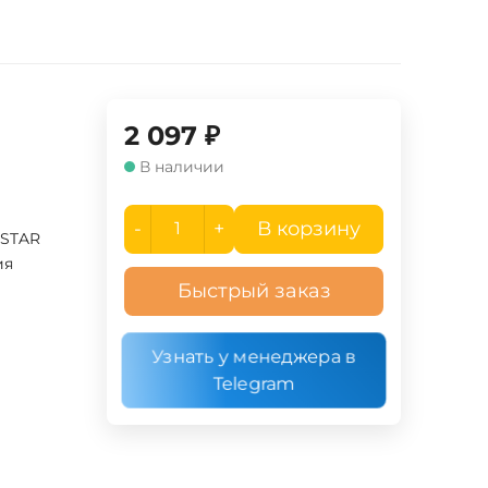
2 097
₽
В наличии
-
+
В корзину
TSTAR
ия
Быстрый заказ
Узнать у менеджера в
Telegram