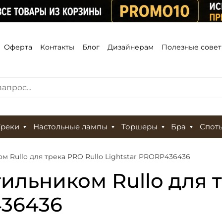
Оферта
Контакты
Блог
Дизайнерам
Полезные сове
Треки
Настольные лампы
Торшеры
Бра
Спот
м Rullo для трека PRO Rullo Lightstar PRORP436436
ильником Rullo для 
436436