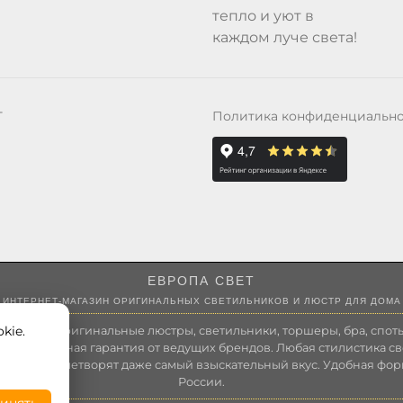
тепло и уют в
каждом луче света!
Политика конфиденциальн
Т
ЕВРОПА СВЕТ
ИНТЕРНЕТ-МАГАЗИН ОРИГИНАЛЬНЫХ СВЕТИЛЬНИКОВ И ЛЮСТР ДЛЯ ДОМА
kie.
 России оригинальные люстры, светильники, торшеры, бра, споты
 Полноценная гарантия от ведущих брендов. Любая стилистика св
зволит удовлетворят даже самый взыскательный вкус. Удобная фор
России.