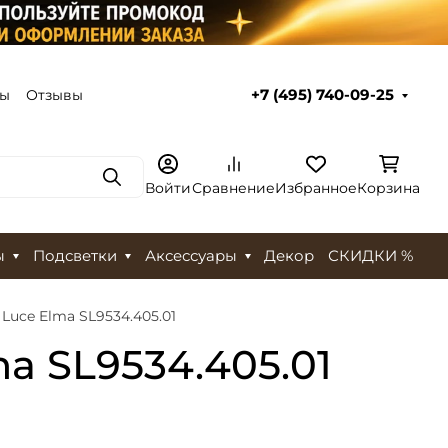
ты
Отзывы
+7 (495) 740-09-25
Поиск
Войти
Сравнение
Избранное
Корзина
ы
Подсветки
Аксессуары
Декор
СКИДКИ %
uce Elma SL9534.405.01
a SL9534.405.01