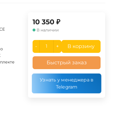
10 350
₽
UCE
В наличии
-
+
В корзину
ло
K
мплекте
Быстрый заказ
Узнать у менеджера в
Telegram