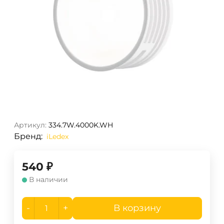
Артикул:
334.7W.4000K.WH
Бренд:
iLedex
540
₽
В наличии
-
+
В корзину