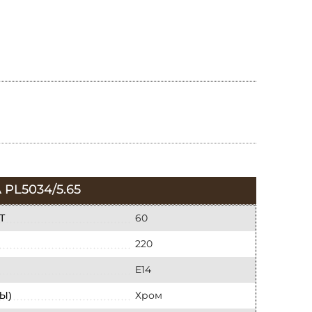
L5034/5.65
60
Т
220
E14
Хром
Ы)