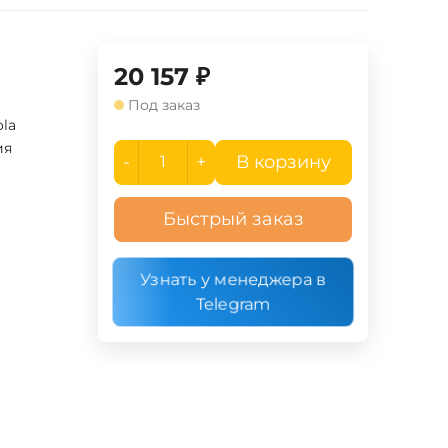
20 157
₽
Под заказ
ola
ия
-
+
В корзину
ь
Быстрый заказ
Узнать у менеджера в
Telegram