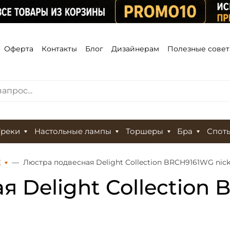
Оферта
Контакты
Блог
Дизайнерам
Полезные сове
Треки
Настольные лампы
Торшеры
Бра
Спот
Е
Люстра подвесная Delight Collection BRCH9161WG nick
я Delight Collection