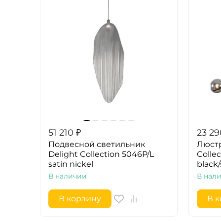
51 210
₽
23 29
Подвесной светильник
Люстр
Delight Collection 5046P/L
Colle
satin nickel
black
В наличии
В нал
В корзину
В 