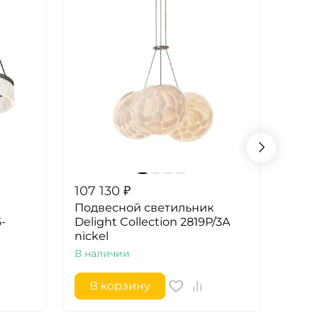
107 130
₽
13 7
Подвесной светильник
Подв
-
Delight Collection 2819P/3A
Delig
nickel
MD25
В наличии
В на
В корзину
В 