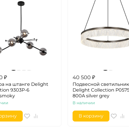
0
₽
40 500
₽
а на штанге Delight
Подвесной светильник
ction 9303P-6
Delight Collection P0575
/smoky
800A silver grey
ичии
В наличии
корзину
В корзину