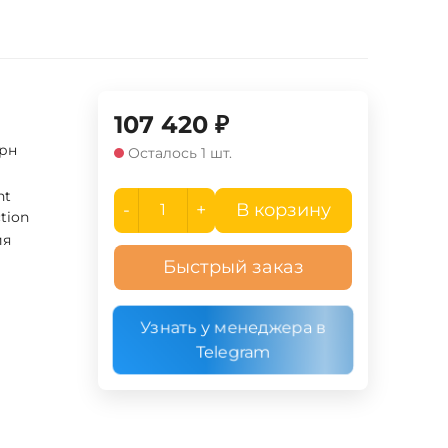
107 420
₽
рн
Осталось 1 шт.
ht
-
+
В корзину
ction
ия
Быстрый заказ
Узнать у менеджера в
Telegram