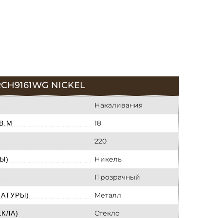
CH9161WG NICKEL
Накаливания
18
В.М
220
Никель
Ы)
Прозрачный
Металл
МАТУРЫ)
Стекло
КЛА)