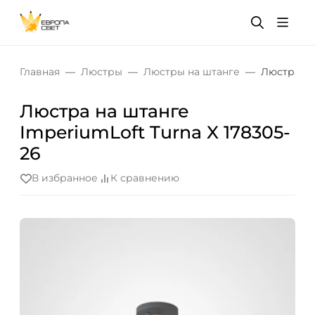
Главная
Люстры
Люстры на штанге
Люстра на
Люстра на штанге
ImperiumLoft Turna X 178305-
26
В избранное
К сравнению