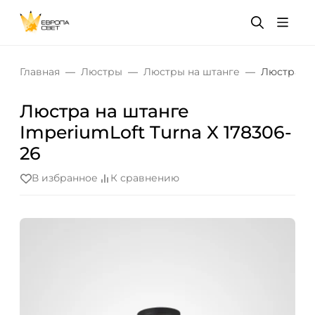
Главная
Люстры
Люстры на штанге
Люстра на
Люстра на штанге
ImperiumLoft Turna X 178306-
26
В избранное
К сравнению