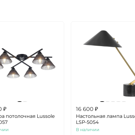
0
₽
16 600
₽
а потолочная Lussole
Настольная лампа Luss
057
LSP-5054
ичии
В наличии