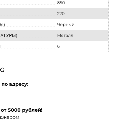
850
220
Черный
Ы)
Металл
МАТУРЫ)
6
Т
-G
 по адресу:
от 5000 рублей!
еджером.