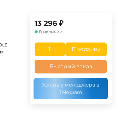
13 296
₽
В наличии
OLE
-
+
В корзину
ия
Быстрый заказ
Узнать у менеджера в
Telegram