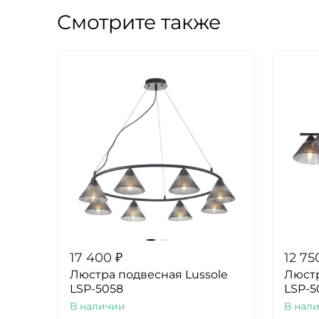
Смотрите также
17 400
₽
12 75
Люстра подвесная Lussole
Люстр
LSP-5058
LSP-5
В наличии
В нал