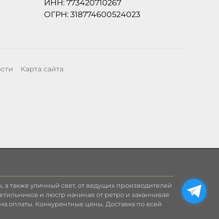
ИНН: 773420710267
ОГРН: 318774600524023
ости
Карта сайта
, а также уличный свет, от ведущих производителей
етильников и люстр начиная от ретро и заканчивая
ма оплаты. Конкурентные цены. Доставка по всей