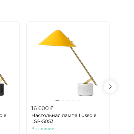
16 600
₽
16 6
ole
Настольная лампа Lussole
Наст
LSP-5053
LSP-
В наличии
В на