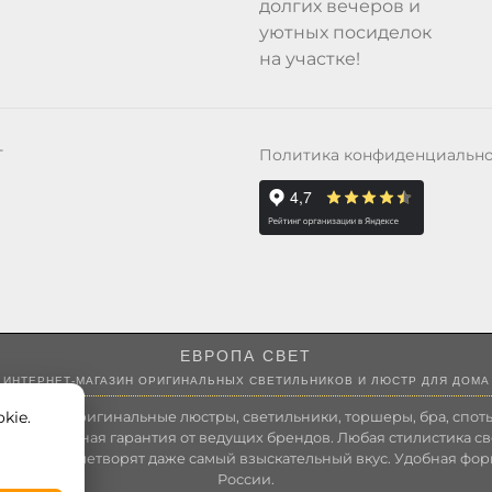
долгих вечеров и
уютных посиделок
на участке!
Политика конфиденциальн
Т
ЕВРОПА СВЕТ
ИНТЕРНЕТ-МАГАЗИН ОРИГИНАЛЬНЫХ СВЕТИЛЬНИКОВ И ЛЮСТР ДЛЯ ДОМА
kie.
 России оригинальные люстры, светильники, торшеры, бра, споты
 Полноценная гарантия от ведущих брендов. Любая стилистика св
зволит удовлетворят даже самый взыскательный вкус. Удобная фор
России.