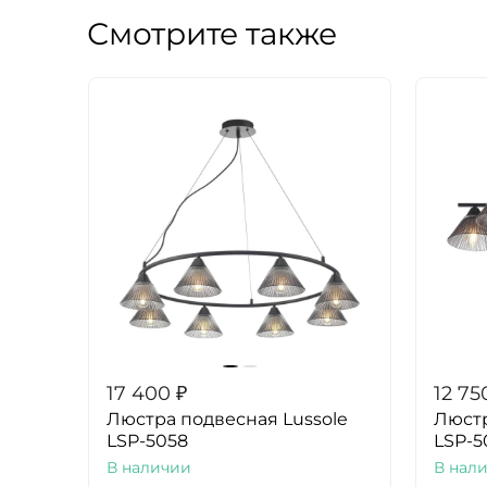
Смотрите также
17 400
₽
12 75
Люстра подвесная Lussole
Люстр
LSP-5058
LSP-5
В наличии
В нал