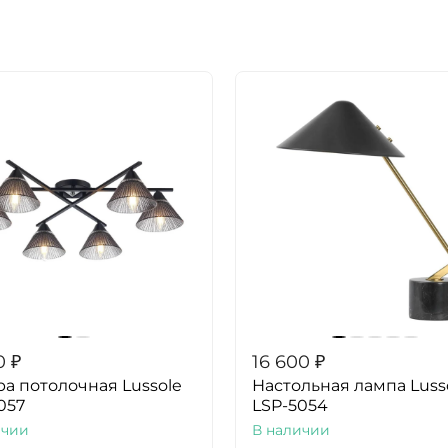
0
₽
16 600
₽
а потолочная Lussole
Настольная лампа Luss
057
LSP-5054
ичии
В наличии