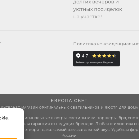
долгих вечеров и
уютных посиделок
на участке!
Политика конфиденциальн
Т
ЕВРОПА СВЕТ
ИНТЕРНЕТ-МАГАЗИН ОРИГИНАЛЬНЫХ СВЕТИЛЬНИКОВ И ЛЮСТР ДЛЯ ДОМА
kie.
 России оригинальные люстры, светильники, торшеры, бра, споты
 Полноценная гарантия от ведущих брендов. Любая стилистика св
зволит удовлетворят даже самый взыскательный вкус. Удобная фор
России.