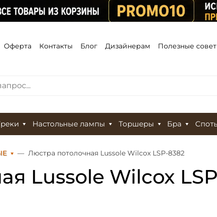
Оферта
Контакты
Блог
Дизайнерам
Полезные сове
Треки
Настольные лампы
Торшеры
Бра
Спот
ЫЕ
Люстра потолочная Lussole Wilcox LSP-8382
я Lussole Wilcox LS