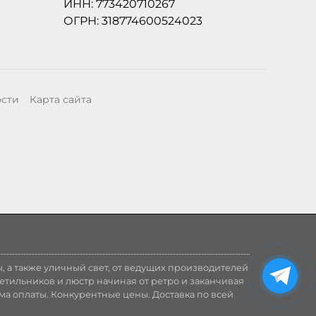
ИНН: 773420710267
ОГРН: 318774600524023
ости
Карта сайта
, а также уличный свет, от ведущих производителей
етильников и люстр начиная от ретро и заканчивая
ма оплаты. Конкурентные цены. Доставка по всей