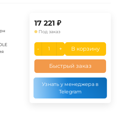
17 221
₽
рн
Под заказ
OLE
-
+
В корзину
ия
Быстрый заказ
Узнать у менеджера в
Telegram