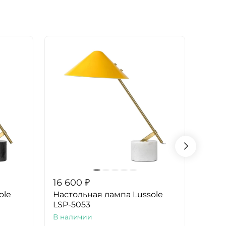
16 600
₽
16 6
ole
Настольная лампа Lussole
Наст
LSP-5053
LSP-
В наличии
В на