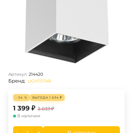
Артикул:
214420
Бренд:
LIGHTSTAR
- 54 %
ВЫГОДА
1 634
₽
1 399
₽
3 033
₽
В наличии
-
+
В корзину