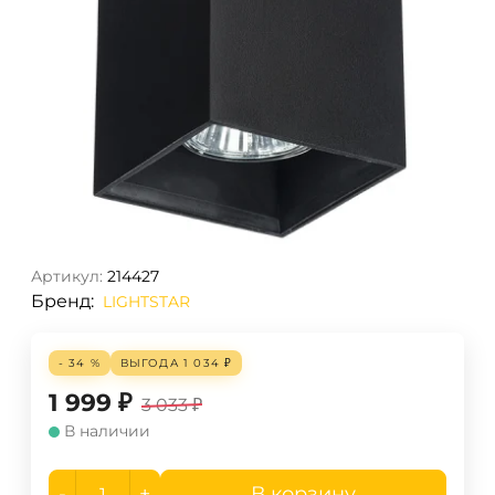
Артикул:
214427
Бренд:
LIGHTSTAR
- 34 %
ВЫГОДА
1 034
₽
1 999
₽
3 033
₽
В наличии
-
+
В корзину