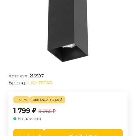
Артикул:
216597
Бренд:
LIGHTSTAR
- 41 %
ВЫГОДА
1 266
₽
1 799
₽
3 065
₽
В наличии
-
+
В корзину