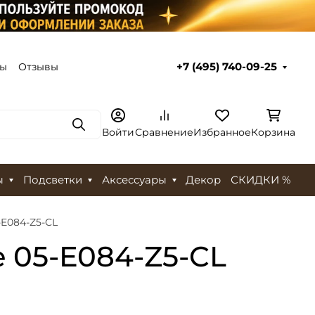
ты
Отзывы
+7 (495) 740-09-25
Поиск
Войти
Сравнение
Избранное
Корзина
ы
Подсветки
Аксессуары
Декор
СКИДКИ %
-E084-Z5-CL
e 05-E084-Z5-CL