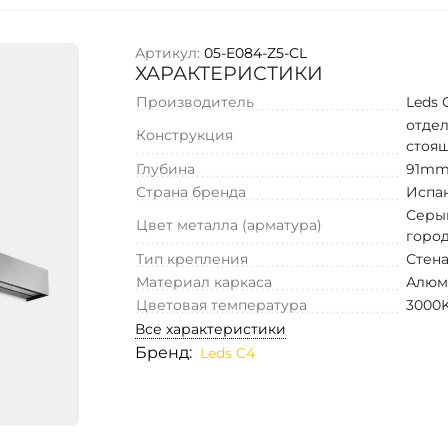
Артикул:
05-E084-Z5-CL
ХАРАКТЕРИСТИКИ
Производитель
Leds 
отде
Конструкция
стоя
Глубина
91m
Страна бренда
Испа
Серы
Цвет металла (арматура)
горо
Тип крепления
Стен
Материал каркаса
Алюм
Цветовая температура
3000
Все характеристики
Бренд:
Leds C4