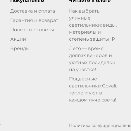
Покупателям
Читайте в блоге
Доставка и оплата
Как выбрать
уличные
Гарантия и возврат
светильники: виды,
Полезные советы
материалы и
Акции
степень защиты IP
Бренды
Лето — время
долгих вечеров и
уютных посиделок
на участке!
Подвесные
светильники Covali:
тепло и уют в
каждом луче света!
Политика конфиденциальн
Т