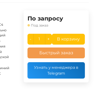
По запросу
C4
Под заказ
льно
щий
-
+
В корзину
m
ния
й
Быстрый заказ
дской
а
Узнать у менеджера в
иний
Telegram
K