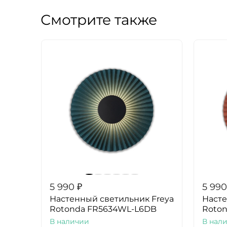
Смотрите также
5 990
₽
5 990
Настенный светильник Freya
Насте
Rotonda FR5634WL-L6DB
Roto
В наличии
В нал