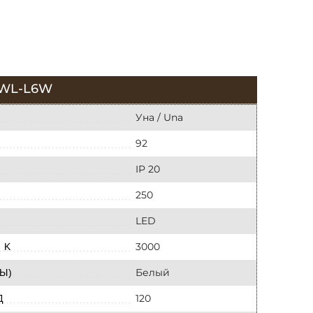
8WL-L6W
Уна / Una
92
IP 20
250
LED
3000
 K
Белый
Ы)
120
Д