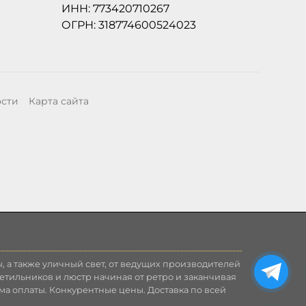
ИНН: 773420710267
ОГРН: 318774600524023
ости
Карта сайта
, а также уличный свет, от ведущих производителей
етильников и люстр начиная от ретро и заканчивая
ма оплаты. Конкурентные цены. Доставка по всей