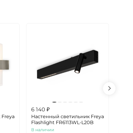
6 140
₽
5 88
 Freya
Настенный светильник Freya
Наст
Flashlight FR6113WL-L20B
Aest
В наличии
В на