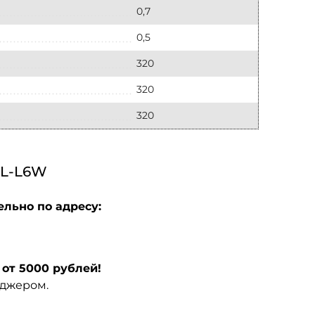
0,7
0,5
320
320
320
L-L6W
ельно по адресу:
от 5000 рублей!
еджером.