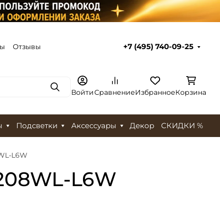
ты
Отзывы
+7 (495) 740-09-25
Поиск
Войти
Сравнение
Избранное
Корзина
ы
Подсветки
Аксессуары
Декор
СКИДКИ %
8WL-L6W
6208WL-L6W