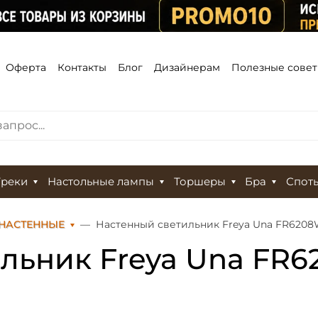
Оферта
Контакты
Блог
Дизайнерам
Полезные сове
Треки
Настольные лампы
Торшеры
Бра
Спот
НАСТЕННЫЕ
Настенный светильник Freya Una FR620
льник Freya Una FR