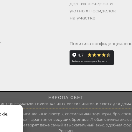
долгих вечеров и
уютных посиделок
на участке!
Политика конфиденциальн
Т
ЕВРОПА СВЕТ
ИНТЕРНЕТ-МАГАЗИН ОРИГИНАЛЬНЫХ СВЕТИЛЬНИКОВ И ЛЮСТР ДЛЯ ДОМА
kie.
 России оригинальные люстры, светильники, торшеры, бра, споты
 Полноценная гарантия от ведущих брендов. Любая стилистика св
зволит удовлетворят даже самый взыскательный вкус. Удобная фор
России.