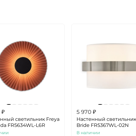
₽
5 970
₽
нный светильник Freya
Настенный светильник
nda FR5634WL-L6R
Bride FR5367WL-02N
ичии
В наличии