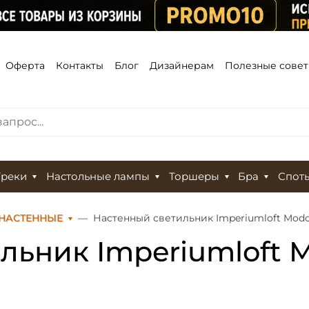
Оферта
Контакты
Блог
Дизайнерам
Полезные сове
Треки
Настольные лампы
Торшеры
Бра
Спот
НАСТЕННЫЕ
Настенный светильник Imperiumloft Modo 
льник Imperiumloft M