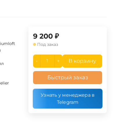
9 200
₽
iumloft
Под заказ
й
-
+
В корзину
лл
Быстрый заказ
elier
Узнать у менеджера в
Telegram