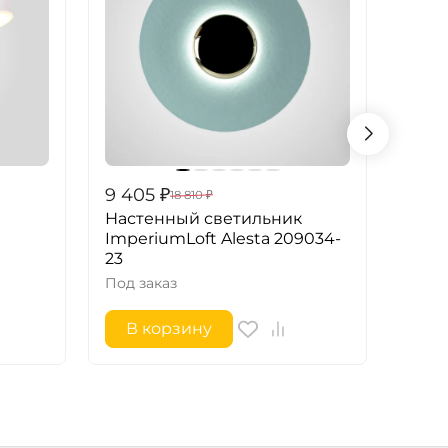
9 405
₽
9 40
18 810
₽
Настенный светильник
Наст
ImperiumLoft Alesta 209034-
Impe
23
23
Под заказ
Под з
В корзину
В 