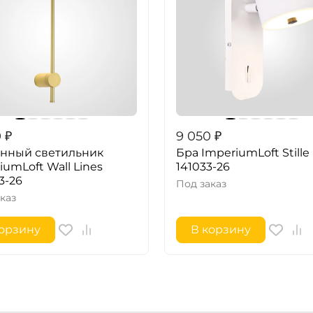
0
₽
9 050
₽
енный светильник
Бра ImperiumLoft Stille
iumLoft Wall Lines
141033-26
3-26
Под заказ
каз
корзину
В корзину