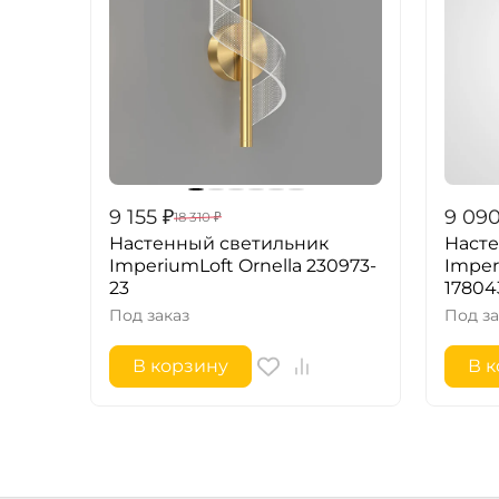
9 155
₽
9 09
18 310
₽
Настенный светильник
Наст
ImperiumLoft Ornella 230973-
Imper
23
17804
Под заказ
Под за
В корзину
В 