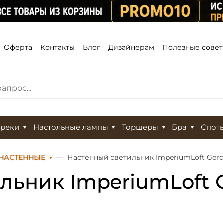
Оферта
Контакты
Блог
Дизайнерам
Полезные сове
Треки
Настольные лампы
Торшеры
Бра
Спот
НАСТЕННЫЕ
Настенный светильник ImperiumLoft Gerd
льник ImperiumLoft G