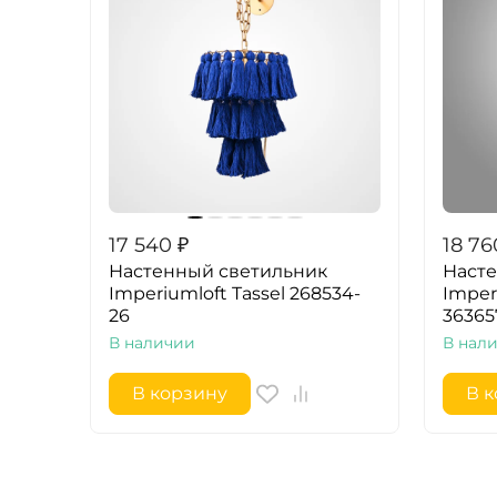
17 540
₽
18 76
Настенный светильник
Наст
Imperiumloft Tassel 268534-
Imper
26
36365
В наличии
В нал
В корзину
В 