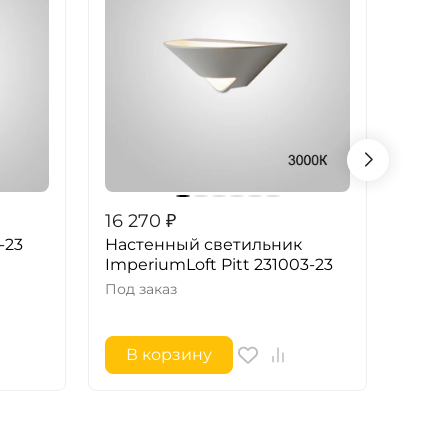
16 270
₽
16 3
-23
Настенный светильник
Наст
ImperiumLoft Pitt 231003-23
Imper
2271
Под заказ
Под з
В корзину
В 