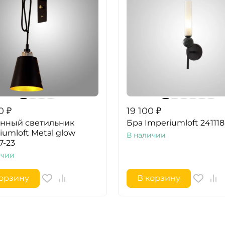
0
₽
19 100
₽
енный светильник
Бра Imperiumloft 241118
iumloft Metal glow
В наличии
7-23
ичии
корзину
В корзину