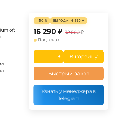
- 50 %
ВЫГОДА
16 290
₽
16 290
₽
iumloft
32 580
₽
й
Под заказ
-
+
В корзину
лл
лл
Быстрый заказ
Узнать у менеджера в
Telegram