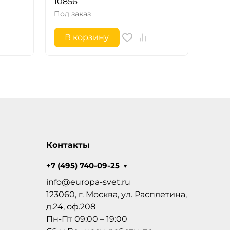
10856
Whit
Под заказ
Под з
В корзину
В 
Контакты
+7 (495) 740-09-25
info@europa-svet.ru
123060, г. Москва, ул. Расплетина,
д.24, оф.208
Пн-Пт 09:00 – 19:00