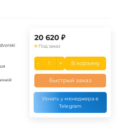
20 620
₽
dvorski
Под заказ
-
+
В корзину
ша
иний
Быстрый заказ
Узнать у менеджера в
Telegram