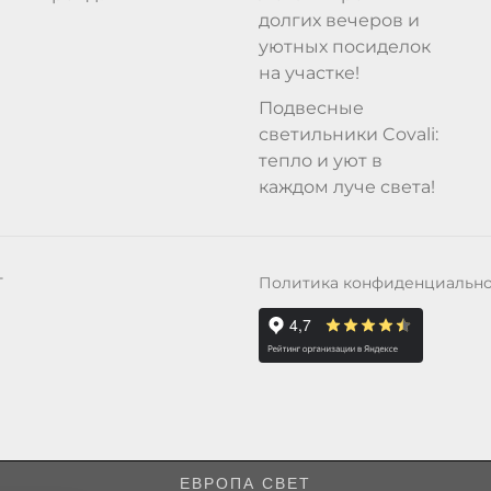
долгих вечеров и
уютных посиделок
на участке!
Подвесные
светильники Covali:
тепло и уют в
каждом луче света!
Политика конфиденциальн
Т
ЕВРОПА СВЕТ