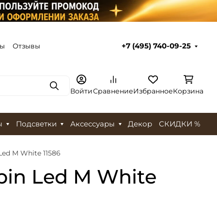
ты
Отзывы
+7 (495) 740-09-25
Поиск
Войти
Сравнение
Избранное
Корзина
ы
Подсветки
Аксессуары
Декор
СКИДКИ %
ed M White 11586
in Led M White