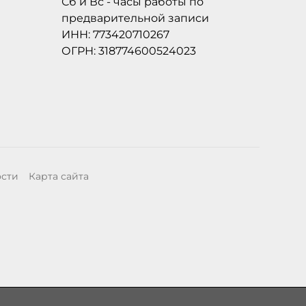
Сб и Вс - часы работы по
предварительной записи
ИНН: 773420710267
ОГРН: 318774600524023
ости
Карта сайта