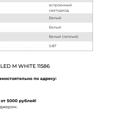
встроенный
светодиод
Белый
Белый
белый (теплый)
0.87
D M WHITE 11586
амостоятельно по адресу:
от 5000 рублей!
еджером.