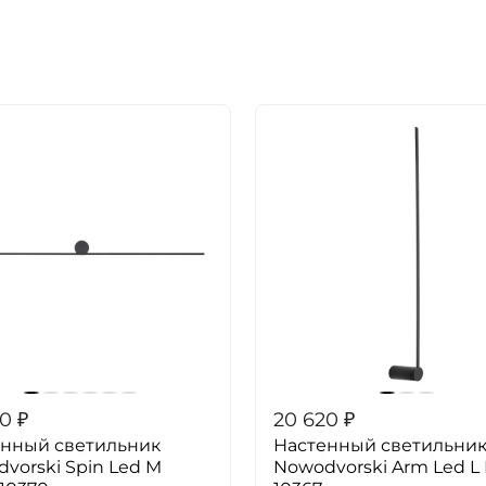
20
₽
20 620
₽
енный светильник
Настенный светильни
vorski Spin Led M
Nowodvorski Arm Led L 