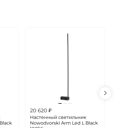
20 620
₽
20 6
к
Настенный светильник
Наст
Black
Nowodvorski Arm Led L Black
Nowo