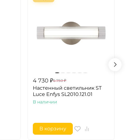
4 730
₽
4 84
6 750
₽
й
Настенный светильник ST
Свет
Luce Enfys SL2010.121.01
Luce
1*6W
В наличии
В на
В корзину
В 