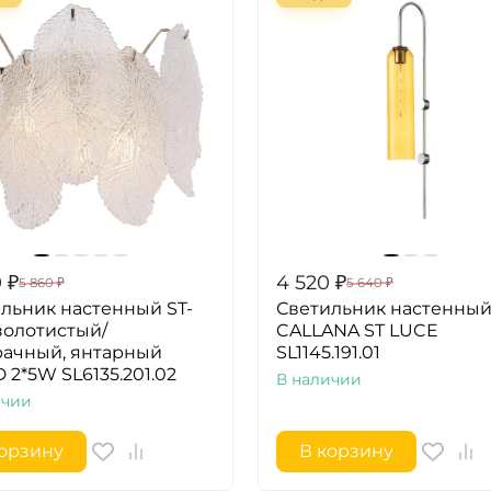
0
₽
4 520
₽
5 860
₽
5 640
₽
льник настенный ST-
Светильник настенны
золотистый/
CALLANA ST LUCE
рачный, янтарный
SL1145.191.01
 2*5W SL6135.201.02
В наличии
ичии
корзину
В корзину