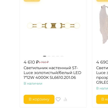
4 610
₽
4 69
5 760
₽
Светильник настенный ST-
Свети
Luce золотистый/белый LED
Luce 
1*12W 4000K SL6610.201.06
проз
G9LED
В наличии
В нал
В корзину
В 