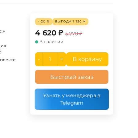
- 20 %
ВЫГОДА
1 150
₽
4 620
₽
UCE
5 770
₽
В наличии
тик
K
-
+
В корзину
мплекте
Быстрый заказ
Узнать у менеджера в
Telegram