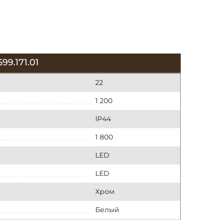
.171.01
22
1 200
IP44
1 800
LED
LED
Хром
Белый