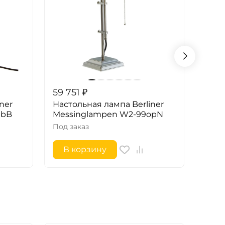
59 751
₽
60 0
ner
Настольная лампа Berliner
Наст
ebB
Messinglampen W2-99opN
Mess
Под заказ
Под з
В корзину
В 