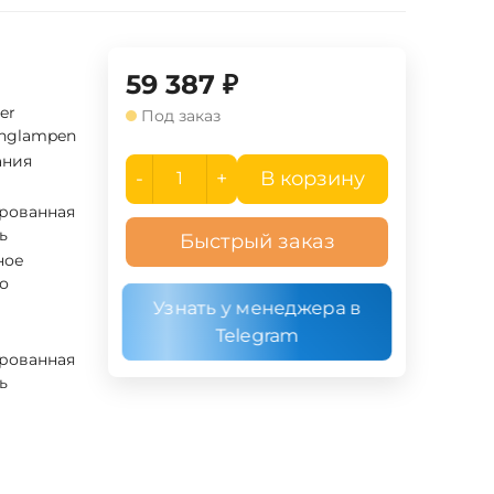
59 387
₽
ner
Под заказ
inglampen
ания
-
+
В корзину
рованная
ь
Быстрый заказ
ное
о
Узнать у менеджера в
Telegram
рованная
ь