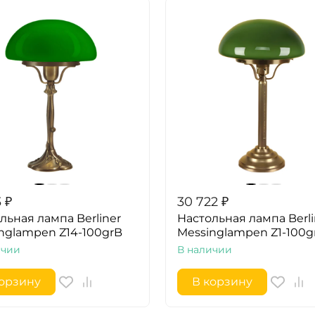
3
₽
30 722
₽
льная лампа Berliner
Настольная лампа Berli
nglampen Z14-100grB
Messinglampen Z1-100g
ичии
В наличии
корзину
В корзину