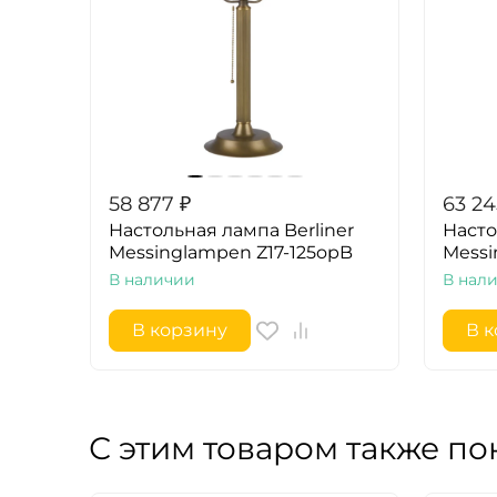
58 877
₽
63 24
Настольная лампа Berliner
Насто
Messinglampen Z17-125opB
Messi
В наличии
В нал
В корзину
В 
С этим товаром также по