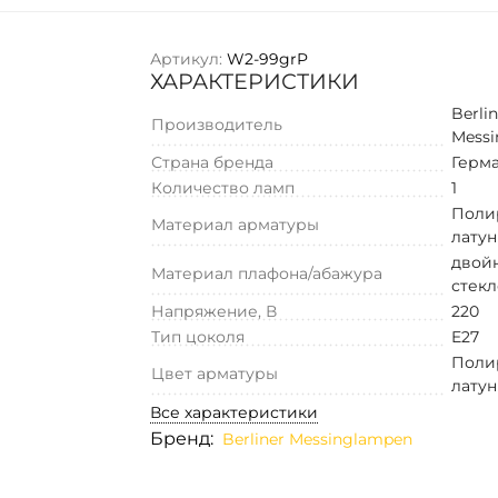
Артикул:
W2-99grP
ХАРАКТЕРИСТИКИ
Berli
Производитель
Mess
Страна бренда
Герм
Количество ламп
1
Поли
Материал арматуры
латун
двой
Материал плафона/абажура
стекл
Напряжение, В
220
Тип цоколя
E27
Поли
Цвет арматуры
латун
Все характеристики
Бренд:
Berliner Messinglampen