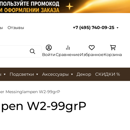
ты
Отзывы
+7 (495) 740-09-25
Поиск
Войти
Сравнение
Избранное
Корзина
ы
Подсветки
Аксессуары
Декор
СКИДКИ %
ner Messinglampen W2-99grP
mpen W2-99grP