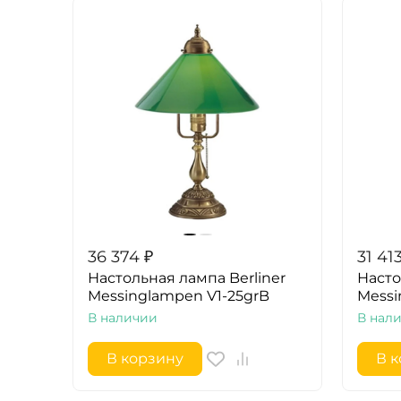
36 374
₽
31 41
Настольная лампа Berliner
Насто
Messinglampen V1-25grB
Messi
В наличии
В нал
В корзину
В 