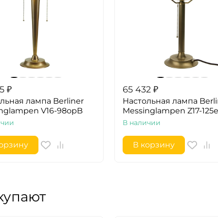
5
₽
65 432
₽
льная лампа Berliner
Настольная лампа Berli
nglampen V16-98opB
Messinglampen Z17-125
ичии
В наличии
корзину
В корзину
купают