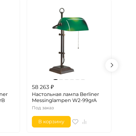
58 263
₽
57 9
ner
Настольная лампа Berliner
Наст
rB
Messinglampen W2-99grA
Mess
Под заказ
Под з
В корзину
В 