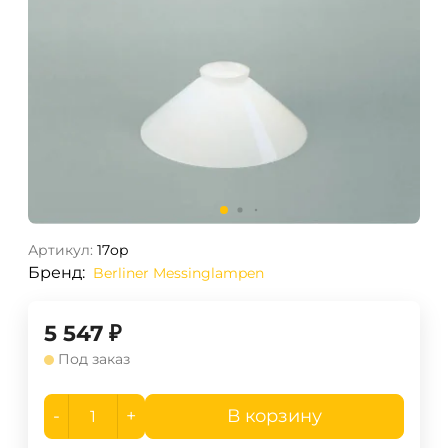
Артикул:
17op
Бренд:
Berliner Messinglampen
5 547
₽
Под заказ
-
+
В корзину