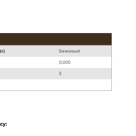
Бежевый
Ы)
0,005
3
су: