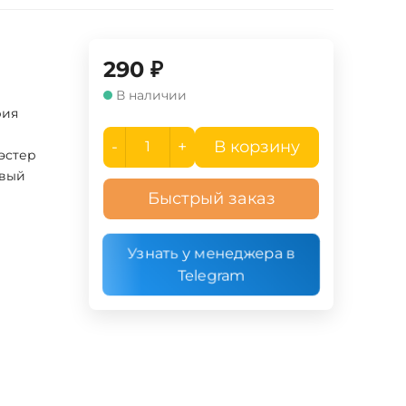
290
₽
В наличии
рия
-
+
В корзину
эстер
вый
Быстрый заказ
Узнать у менеджера в
Telegram