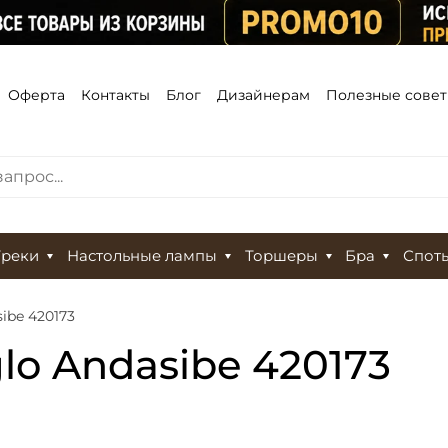
Оферта
Контакты
Блог
Дизайнерам
Полезные сове
Треки
Настольные лампы
Торшеры
Бра
Спот
ibe 420173
o Andasibe 420173