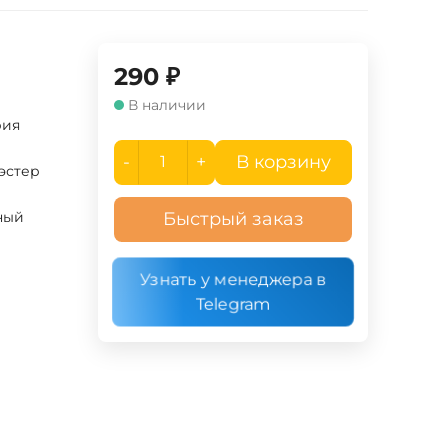
290
₽
В наличии
рия
-
+
В корзину
эстер
ный
Быстрый заказ
Узнать у менеджера в
Telegram