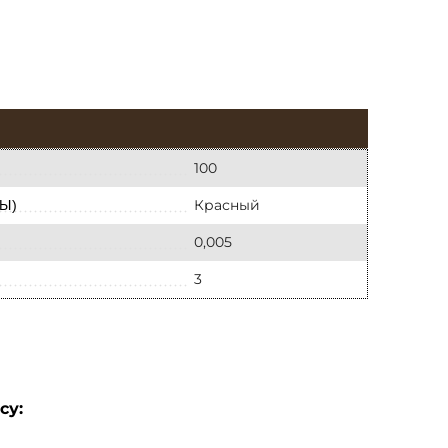
100
Красный
Ы)
0,005
3
су: