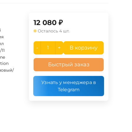
12 080
₽
i
Осталось 4 шт.
ия
лл
-
+
В корзину
/11
ine
ction
Быстрый заказ
зовый/
Узнать у менеджера в
Telegram