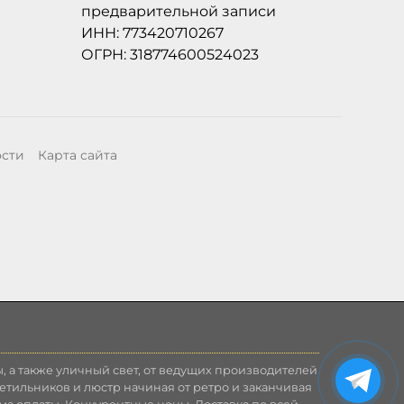
предварительной записи
ИНН: 773420710267
ОГРН: 318774600524023
ости
Карта сайта
, а также уличный свет, от ведущих производителей
етильников и люстр начиная от ретро и заканчивая