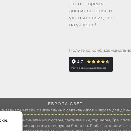
Лето — время
долгих вечеров и
уютных посиделок
на участке!
Политика конфиденциальн
Т
ЕВРОПА СВЕТ
ИНТЕРНЕТ-МАГАЗИН ОРИГИНАЛЬНЫХ СВЕТИЛЬНИКОВ И ЛЮСТР ДЛЯ ДОМА
kie.
 России оригинальные люстры, светильники, торшеры, бра, споты
 Полноценная гарантия от ведущих брендов. Любая стилистика св