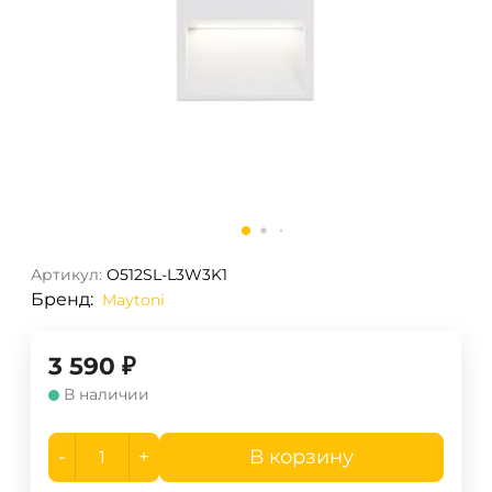
Артикул:
O512SL-L3W3K1
Бренд:
Maytoni
3 590
₽
В наличии
-
+
В корзину