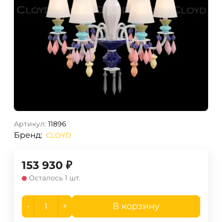
Артикул:
11896
Бренд:
CLOYD
153 930
₽
Осталось 1 шт.
-
+
В корзину