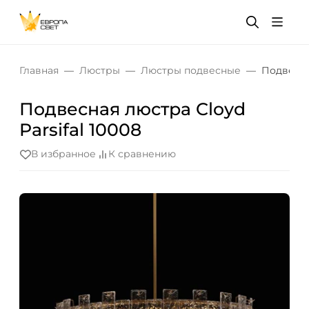
Главная
Люстры
Люстры подвесные
Подвесна
Подвесная люстра Cloyd
Parsifal 10008
В избранное
К сравнению