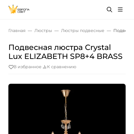
Главная
Люстры
Люстры подвесные
Подвесна
Подвесная люстра Crystal
Lux ELIZABETH SP8+4 BRASS
В избранное
К сравнению