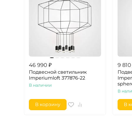
46 990
₽
9 810
Подвесной светильник
Подве
Imperiumloft 377876-22
Imperi
spher
В наличии
В нал
В корзину
В 