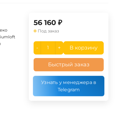
56 160
₽
деко
Под заказ
iumloft
й
-
+
В корзину
Быстрый заказ
Узнать у менеджера в
Telegram