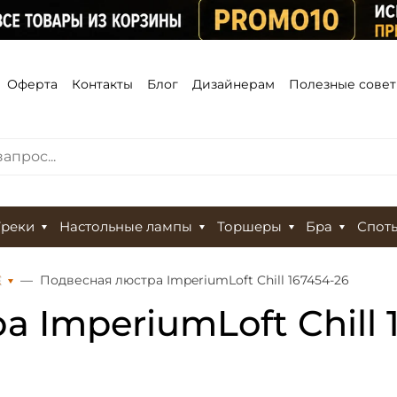
Оферта
Контакты
Блог
Дизайнерам
Полезные сове
Треки
Настольные лампы
Торшеры
Бра
Спот
Е
Подвесная люстра ImperiumLoft Chill 167454-26
 ImperiumLoft Chill 