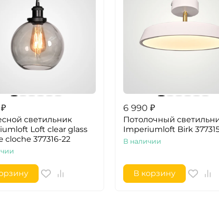
₽
6 990
₽
сной светильник
Потолочный светильн
umloft Loft clear glass
Imperiumloft Birk 37731
e cloche 377316-22
В наличии
ичии
корзину
В корзину