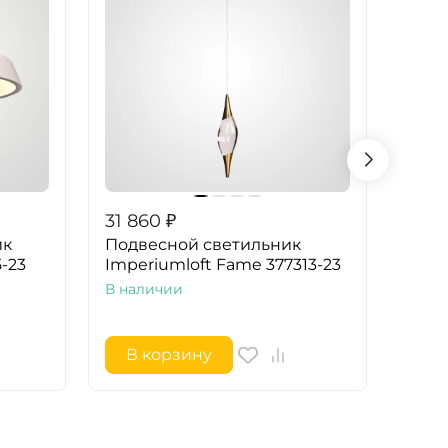
31 860
₽
40 4
ик
Подвесной светильник
Подв
5-23
Imperiumloft Fame 377313-23
Impe
В наличии
В на
В корзину
В 