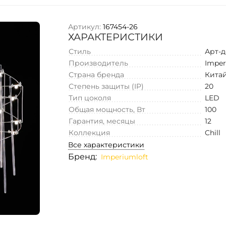
Артикул:
167454-26
ХАРАКТЕРИСТИКИ
Стиль
Арт-
Производитель
Imper
Страна бренда
Кита
Степень защиты (IP)
20
Тип цоколя
LED
Общая мощность, Вт
100
Гарантия, месяцы
12
Коллекция
Chill
Все характеристики
Бренд:
Imperiumloft