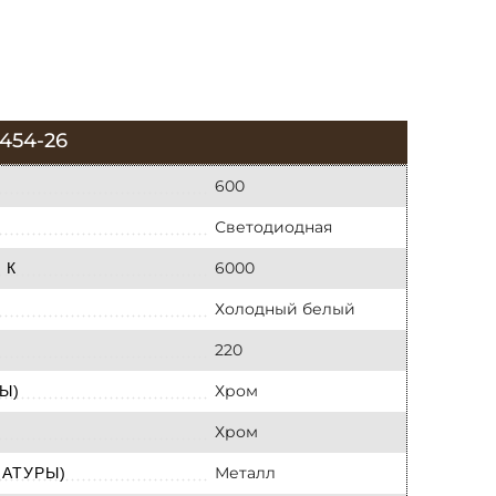
454-26
600
Светодиодная
6000
 К
Холодный белый
220
Хром
Ы)
Хром
Металл
МАТУРЫ)