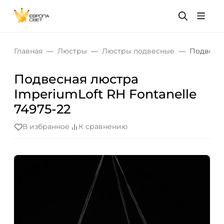
Главная
Люстры
Люстры подвесные
Подвесна
Подвесная люстра
ImperiumLoft RH Fontanelle
74975-22
В избранное
К сравнению