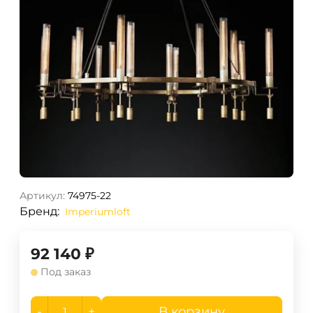
Артикул:
74975-22
Бренд:
Imperiumloft
92 140
₽
Под заказ
-
+
В корзину