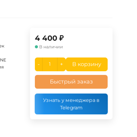
4 400
₽
ек
В наличии
INE
-
+
В корзину
ия
Быстрый заказ
Узнать у менеджера в
Telegram