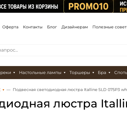
Оферта
Контакты
Блог
Дизайнерам
Полезные сове
Треки
Настольные лампы
Торшеры
Бра
Спот
Е
Подвесная светодиодная люстра Italline SLD 075P3 wh
иодная люстра Italli