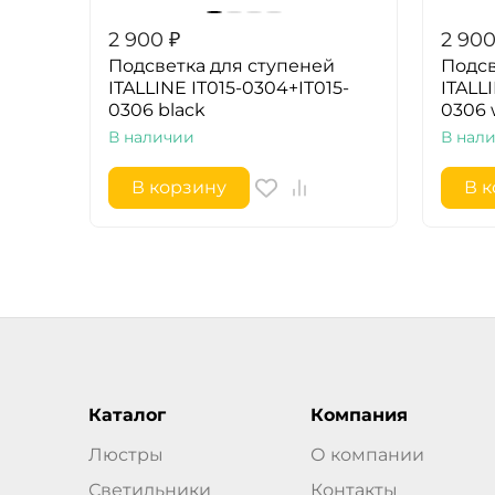
2 900
₽
2 90
Подсветка для ступеней
Подсв
ITALLINE IT015-0304+IT015-
ITALL
0306 black
0306 
В наличии
В нал
В корзину
В 
Каталог
Компания
Люстры
О компании
Светильники
Контакты