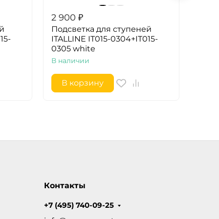
2 900
₽
2 60
й
Подсветка для ступеней
Подс
15-
ITALLINE IT015-0304+IT015-
ITALL
0305 white
0303
В наличии
В на
В корзину
В 
Контакты
+7 (495) 740-09-25