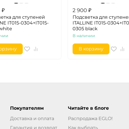
0
₽
2 900
₽
етка для ступеней
Подсветка для ступене
INE IT015-0304+IT015-
ITALLINE IT015-0304+IT0
white
0305 black
ичии
В наличии
корзину
В корзину
Покупателям
Читайте в блоге
Доставка и оплата
Распродажа EGLO!
Гарантия и возврат
Как выбрать