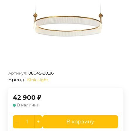
Артикул:
08045-80,36
Бренд:
Kink Light
42 900
₽
В наличии
-
+
В корзину