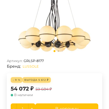
Артикул:
GRLSP-8177
Бренд:
LUSSOLE
- 9 %
ВЫГОДА
5 612
₽
54 072
₽
59 684
₽
В наличии
-
+
В корзину