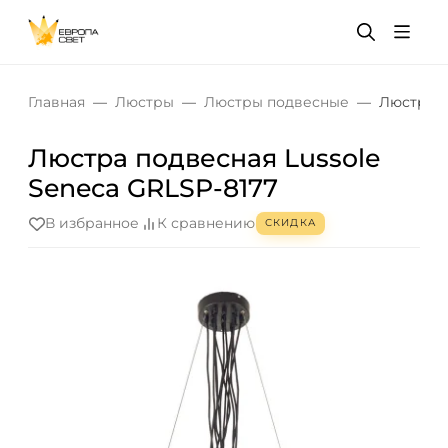
Главная
Люстры
Люстры подвесные
Люстра п
Люстра подвесная Lussole
Seneca GRLSP-8177
В избранное
К сравнению
СКИДКА