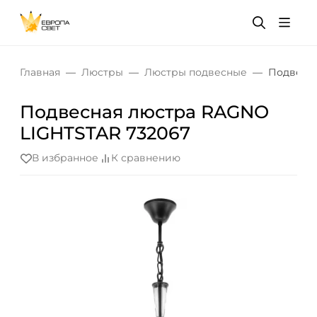
Главная
Люстры
Люстры подвесные
Подвесна
Подвесная люстра RAGNO
LIGHTSTAR 732067
В избранное
К сравнению