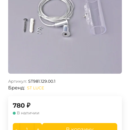
Артикул:
ST981.129.00.1
Бренд:
ST LUCE
780
₽
В наличии
-
+
В корзину