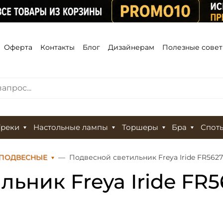
Оферта
Контакты
Блог
Дизайнерам
Полезные сове
Треки
Настольные лампы
Торшеры
Бра
Спот
 ПОДВЕСНЫЕ
Подвесной светильник Freya Iride FR562
льник Freya Iride FR