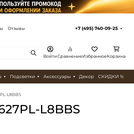
ты
Отзывы
+7 (495) 740-09-25
Поиск
Войти
Сравнение
Избранное
Корзина
ы
Подсветки
Аксессуары
Декор
СКИДКИ %
7PL-L8BBS
5627PL-L8BBS