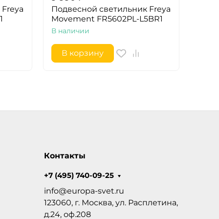
 Freya
Подвесной светильник Freya
Подв
1
Movement FR5602PL-L5BR1
Move
В наличии
В на
В корзину
В 
Контакты
+7 (495) 740-09-25
info@europa-svet.ru
123060, г. Москва, ул. Расплетина,
д.24, оф.208