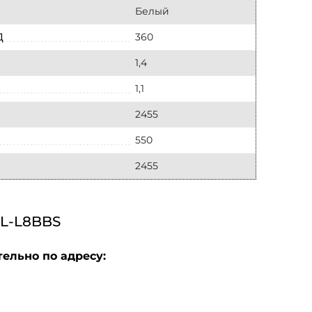
Белый
360
Д
1,4
1,1
2455
550
2455
L-L8BBS
ельно по адресу: