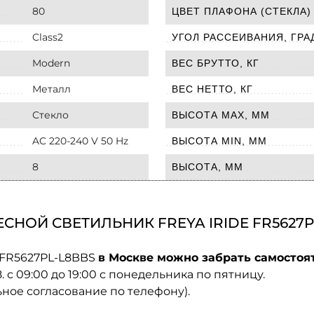
80
ЦВЕТ ПЛАФОНА (СТЕКЛА)
Class2
УГОЛ РАССЕИВАНИЯ, ГРА
Modern
ВЕС БРУТТО, КГ
Металл
ВЕС НЕТТО, КГ
Стекло
ВЫСОТА MAX, ММ
AC 220-240 V 50 Hz
ВЫСОТА MIN, ММ
8
ВЫСОТА, ММ
НОЙ СВЕТИЛЬНИК FREYA IRIDE FR5627P
e FR5627PL-L8BBS
в Москве можно забрать самостоят
08. с 09:00 до 19:00 с понедельника по пятницу.
ьное согласование по телефону).