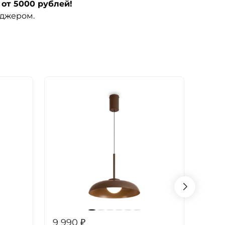
от 5000 рублей!
еджером.
9 990
₽
9 99