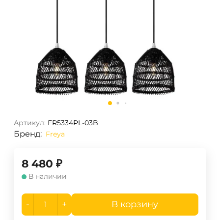
Артикул:
FR5334PL-03B
Бренд:
Freya
8 480
₽
В наличии
-
+
В корзину