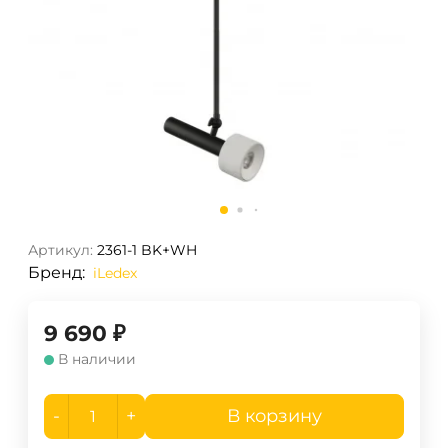
Артикул:
2361-1 BK+WH
Бренд:
iLedex
9 690
₽
В наличии
-
+
В корзину