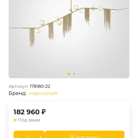
Артикул:
178180-22
Бренд:
Imperiumloft
182 960
₽
Под заказ
-
+
В корзину