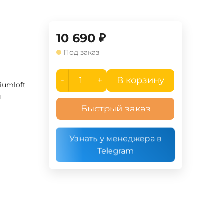
10 690
₽
Под заказ
-
+
В корзину
iumloft
й
Быстрый заказ
Узнать у менеджера в
Telegram