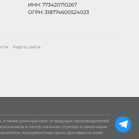
ИНН: 773420710267
ОГРН: 318774600524023
ости
Карта сайта
, а также уличный свет, от ведущих производителей
етильников и люстр начиная от ретро и заканчивая
ма оплаты. Конкурентные цены. Доставка по всей