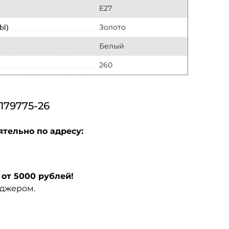
E27
Золото
Ы)
Белый
260
79775-26
ятельно по адресу:
от 5000 рублей!
еджером.