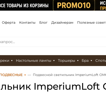
Оферта
Контакты
Блог
Дизайнерам
Полезные сове
Треки
Настольные лампы
Торшеры
Бра
Спот
 ПОДВЕСНЫЕ
Подвесной светильник ImperiumLoft OMG
льник ImperiumLoft 