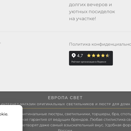
долгих вечеров и
уютных посиделок
на участке!
Политика конфиденциальн
Т
ЕВРОПА СВЕТ
ИНТЕРНЕТ-МАГАЗИН ОРИГИНАЛЬНЫХ СВЕТИЛЬНИКОВ И ЛЮСТР ДЛЯ ДОМА
kie.
 России оригинальные люстры, светильники, торшеры, бра, споты
 Полноценная гарантия от ведущих брендов. Любая стилистика св
зволит удовлетворят даже самый взыскательный вкус. Удобная фор
России.