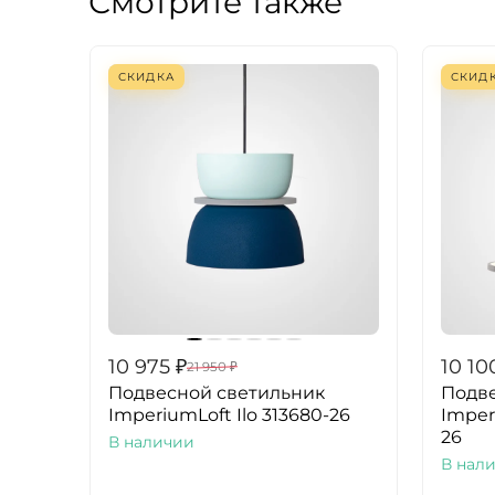
Смотрите также
СКИДКА
СКИД
10 975
₽
10 10
21 950
₽
Подвесной светильник
Подве
ImperiumLoft Ilo 313680-26
Imper
26
В наличии
В нал