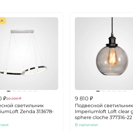
КА
0
₽
9 810
₽
20 200
₽
сной светильник
Подвесной светильник
iumLoft Zenda 313678-
Imperiumloft Loft clear 
sphere cloche 377316-22
ичии
В наличии