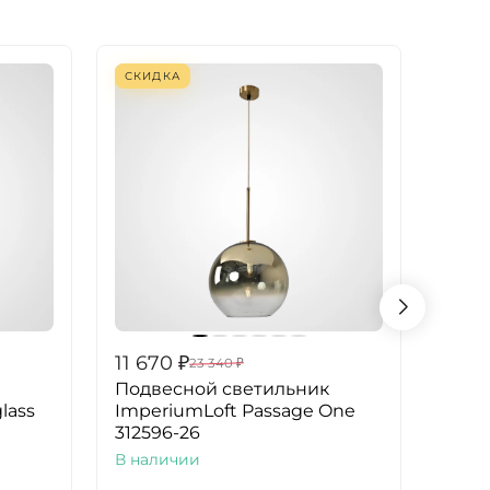
СКИДКА
СКИ
11 670
₽
11 6
23 340
₽
Подвесной светильник
Подв
glass
ImperiumLoft Passage One
Impe
312596-26
В на
В наличии