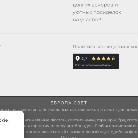
долгих вечеров и
уютных посиделок
на участке!
Политика конфиденциальн
Т
ЕВРОПА СВЕТ
ИНТЕРНЕТ-МАГАЗИН ОРИГИНАЛЬНЫХ СВЕТИЛЬНИКОВ И ЛЮСТР ДЛЯ ДОМА
kie.
 России оригинальные люстры, светильники, торшеры, бра, споты
 Полноценная гарантия от ведущих брендов. Любая стилистика св
зволит удовлетворят даже самый взыскательный вкус. Удобная фор
России.