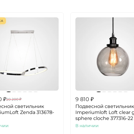
КА
0
₽
9 810
₽
20 200
₽
сной светильник
Подвесной светильник
iumLoft Zenda 313678-
Imperiumloft Loft clear 
sphere cloche 377316-22
ичии
В наличии