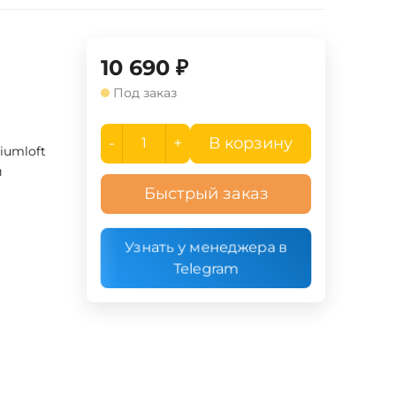
10 690
₽
Под заказ
-
+
В корзину
iumloft
й
Быстрый заказ
Узнать у менеджера в
Telegram