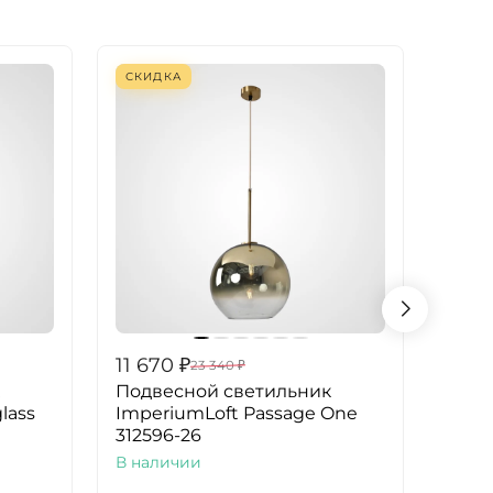
СКИДКА
СКИ
11 670
₽
11 6
23 340
₽
Подвесной светильник
Подв
glass
ImperiumLoft Passage One
Impe
312596-26
В на
В наличии