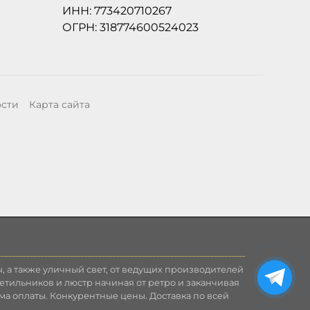
ИНН: 773420710267
ОГРН: 318774600524023
ости
Карта сайта
, а также уличный свет, от ведущих производителей
етильников и люстр начиная от ретро и заканчивая
ма оплаты. Конкурентные цены. Доставка по всей