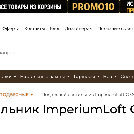
Оферта
Контакты
Блог
Дизайнерам
Полезные сове
Треки
Настольные лампы
Торшеры
Бра
Спот
 ПОДВЕСНЫЕ
Подвесной светильник ImperiumLoft OMG
льник ImperiumLoft 