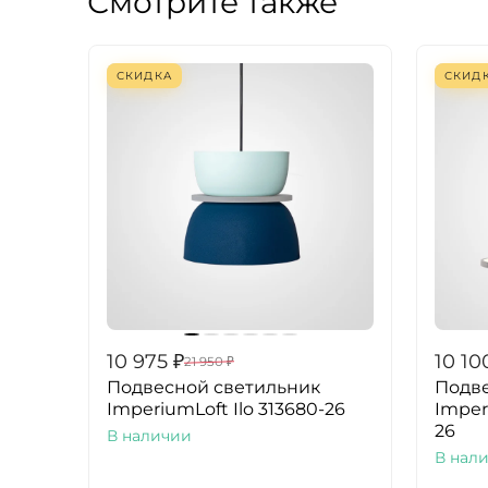
Смотрите также
СКИДКА
СКИД
10 975
₽
10 10
21 950
₽
Подвесной светильник
Подве
ImperiumLoft Ilo 313680-26
Imper
26
В наличии
В нал