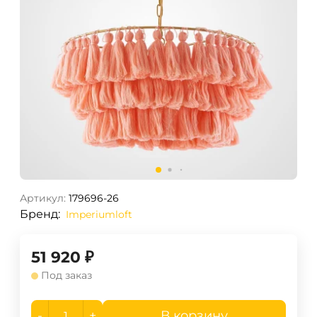
Артикул:
179696-26
Бренд:
Imperiumloft
51 920
₽
Под заказ
-
+
В корзину