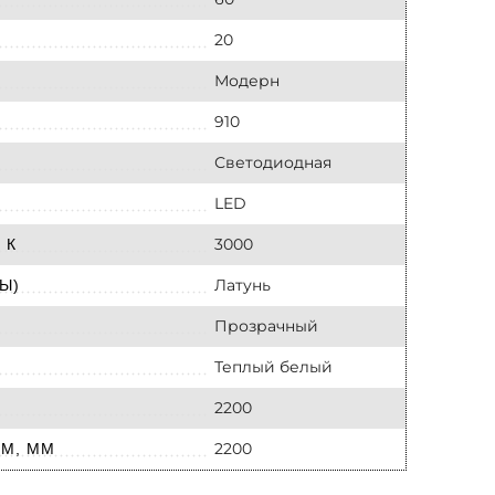
20
Модерн
910
Светодиодная
LED
3000
 К
Латунь
Ы)
Прозрачный
Теплый белый
2200
2200
М, ММ