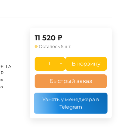
11 520
₽
Осталось 5 шт.
-
+
В корзину
ELLA
UP
ия
Быстрый заказ
ло
Узнать у менеджера в
Telegram