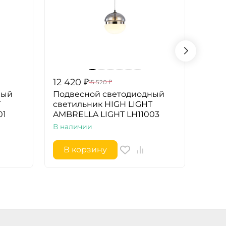
12 420
₽
10 5
15 520
₽
ный
Подвесной светодиодный
Свет
T
светильник HIGH LIGHT
стил
01
AMBRELLA LIGHT LH11003
TR85
В наличии
В на
В корзину
В 