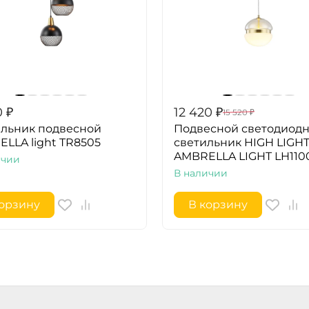
0
₽
12 420
₽
15 520
₽
льник подвесной
Подвесной светодиод
LLA light TR8505
светильник HIGH LIGH
AMBRELLA LIGHT LH110
ичии
В наличии
корзину
В корзину