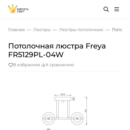
Главная
Люстры
Люстры потолочные
Потолоч
Потолочная люстра Freya
FR5129PL-04W
В избранное
К сравнению