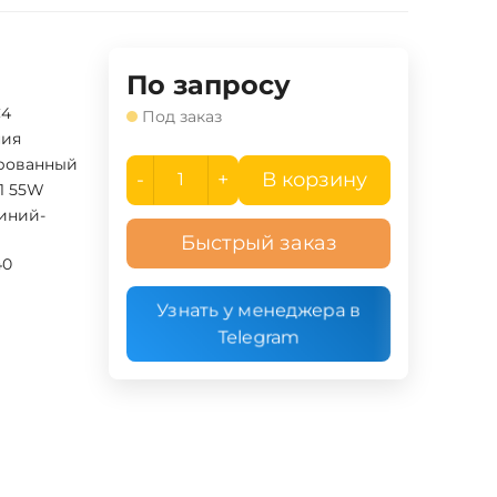
По запросу
C4
Под заказ
ния
рованный
-
+
В корзину
11 55W
иний-
Быстрый заказ
40
Узнать у менеджера в
Telegram