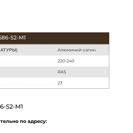
86-S2-M1
Алюминий-сатин
МАТУРЫ)
220-240
RAS
23
-S2-M1
тельно по адресу: