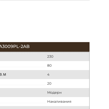
A3009PL-2AB
230
80
4
В.М
20
Модерн
Накаливания