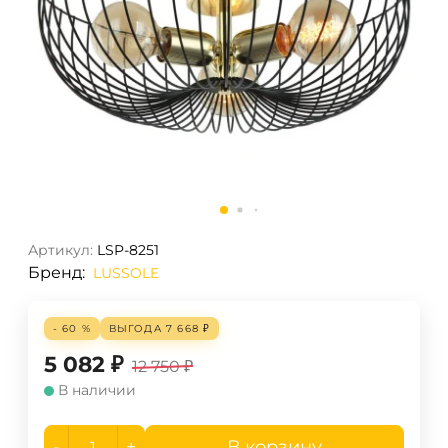
Артикул:
LSP-8251
Бренд:
LUSSOLE
- 60 %
ВЫГОДА
7 668
₽
5 082
₽
12 750
₽
В наличии
-
+
В корзину