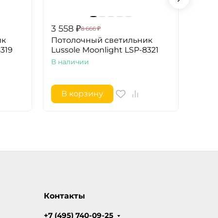
3 558
₽
3 34
8 666
₽
ик
Потолочный светильник
Пото
8319
Lussole Moonlight LSP-8321
Luss
В наличии
В на
В корзину
В 
Контакты
+7 (495) 740-09-25