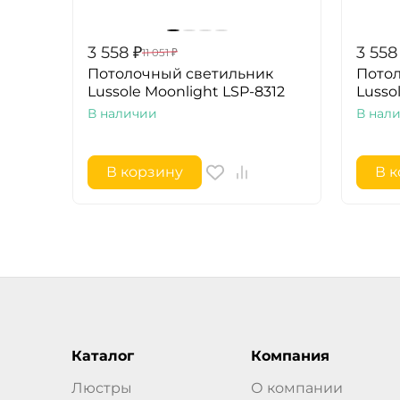
3 558
₽
3 558
11 051
₽
Потолочный светильник
Пото
Lussole Moonlight LSP-8312
Lusso
В наличии
В нал
В корзину
В 
Каталог
Компания
Люстры
О компании