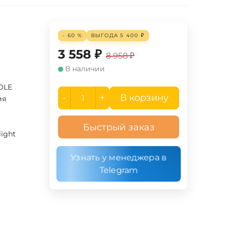
- 60 %
ВЫГОДА
5 400
₽
3 558
₽
8 958
₽
В наличии
OLE
-
+
В корзину
ия
Быстрый заказ
ight
Узнать у менеджера в
Telegram