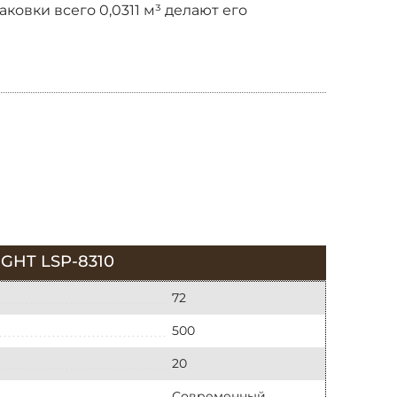
аковки всего 0,0311 м³ делают его
HT LSP-8310
72
500
20
Современный