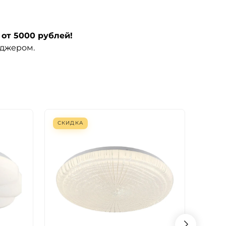
от 5000 рублей!
еджером.
СКИДКА
СКИ