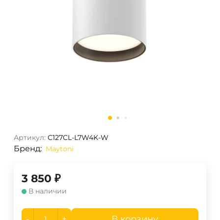
Артикул:
C127CL-L7W4K-W
Бренд:
Maytoni
3 850
₽
В наличии
-
+
В корзину